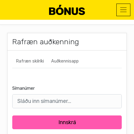
Rafræn auðkenning
Rafræn skilríki
Auðkennisapp
Símanúmer
Innskrá